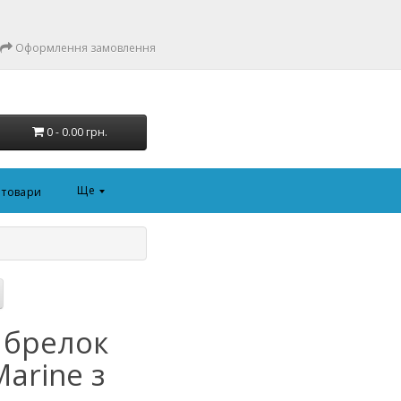
Оформлення замовлення
0 - 0.00 грн.
Ще
і товари
 брелок
arine з