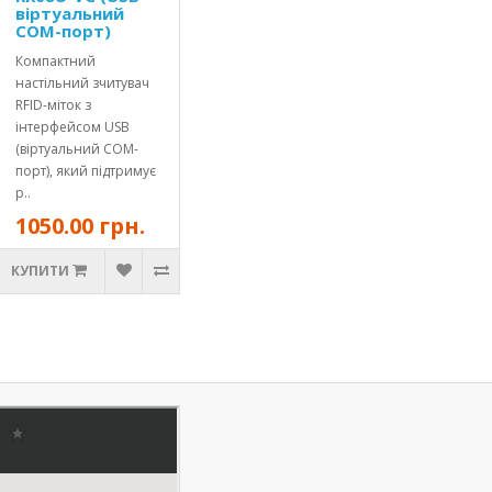
віртуальний
COM-порт)
Компактний
настільний зчитувач
RFID-міток з
інтерфейсом USB
(віртуальний COM-
порт), який підтримує
р..
1050.00 грн.
КУПИТИ