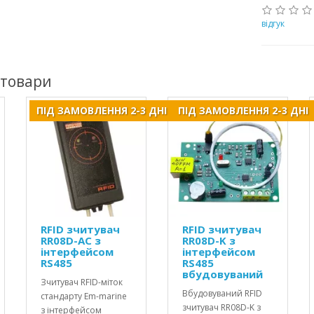
відгук
 товари
ПІД ЗАМОВЛЕННЯ 2-3 ДНІ
ПІД ЗАМОВЛЕННЯ 2-3 ДНІ
RFID зчитувач
RFID зчитувач
RR08D-AC з
RR08D-K з
інтерфейсом
інтерфейсом
RS485
RS485
вбудовуваний
Зчитувач RFID-міток
Вбудовуваний RFID
стандарту Em-marine
зчитувач RR08D-K з
з інтерфейсом