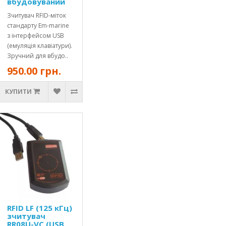
вбудовуваний
Зчитувач RFID-міток
стандарту Em-marine
з інтерфейсом USB
(емуляція клавіатури).
Зручний для вбудо..
950.00 грн.
КУПИТИ
RFID LF (125 кГц)
зчитувач
RR08U-VC (USB