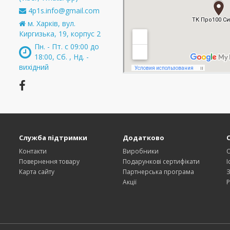
4p1s.info@gmail.com
м. Харків, вул.
Киргизька, 19, корпус 2
Пн. - Пт. с 09:00 до
18:00, Сб. , Нд. -
вихідний
Служба підтримки
Додатково
Контакти
Виробники
О
Повернення товару
Подарункові сертифікати
І
Карта сайту
Партнерська програма
З
Акції
Р