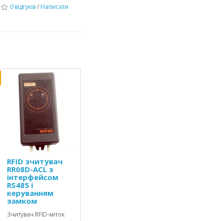
0 відгуків
/
Написати
RFID зчитувач
RR08D-ACL з
інтерфейсом
RS485 і
керуванням
замком
Зчитувач RFID-міток