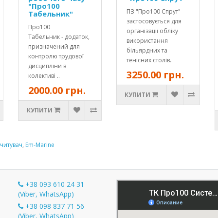
"Про100
ПЗ "Про100 Спрут"
Табельник"
застосовується для
Про100
організації обліку
Табельник - додаток,
використання
призначений для
більярдних та
контролю трудової
тенісних столів..
дисципліни в
3250.00 грн.
колективі ..
2000.00 грн.
КУПИТИ
КУПИТИ
зчитувач
,
Em-Marine
+38 093 610 24 31
(Viber, WhatsApp)
+38 098 837 71 56
и
(Viber, WhatsApp)