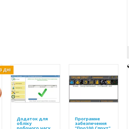
3 ДНІ
Додаток для
Програмне
обліку
забезпечення
робочого часу
"Про100 Спрут"