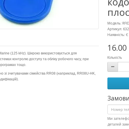
код
пло
Модель: RFI
Артикул: 63
Наявність: Є
16.00
arine (125 kHz). Широко використовується для
Кількість
истемах контролю доступу та обліку робочого часу, при
програмах тощо.
но зі зчитувачами сімейства RR08 (наприклад, RR08U-HK,
дифікацій).
Замови
Ми зателеф
деталей за