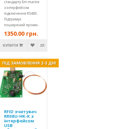
стандарту Em-marine
з інтерфейсом
підключення RS485.
Підтримує
поширений проми..
1350.00 грн.
КУПИТИ
ПІД ЗАМОВЛЕННЯ 2-3 ДНІ
RFID зчитувач
RR08U-HK-K з
інтерфейсом
USB