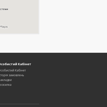
Особистий Кабінет
собистий Кабінет
сторія замовлень
акладки
озсилка