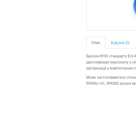
Опис
Відгуків (0)
Брелок RFID стандарту Em-M
ідентифікації персоналу у с
авторизації у комп'ютерних 
Може застосовуватись спіль
RR08U-VC, RR08D різних мо