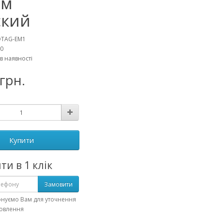
ом
ский
DTAG-EM1
20
 в наявності
 грн.
Купити
ти в 1 клік
Замовити
онуємо Вам для уточнення
мовлення