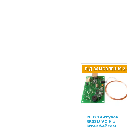
ПІД ЗАМОВЛЕННЯ 2-
RFID зчитувач
RR08U-VC-K з
інтерфейсом