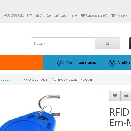
1, +38 099 3681447
Особистий кабінет
Закладки (0)
Кошик
Постачальникам
Акційн
 товари
RFID брелок Em-Marine з кодом плоский
RFID
Em-M