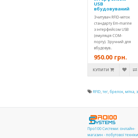
USB
вбудовуваний
Зчитувач RFID-міток
стандарту Em-marine
з інтерфейсом USB
(емуляція COM-
порту). Зручний для
вбудовув..
950.00 грн.
КУПИТИ
RFID
,
тег
,
брелок
,
мітка
,
Про100 Системи: онлайн-
магазин - побутової технік