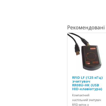
Рекомендовані
RFID LF (125 кГц)
зчитувач
RR08U-HK (USB
HID-клавіатура)
Компактний
настільний зчитувач
RFID-міток з