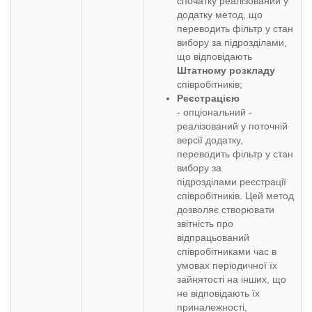
спочатку реалізований у
додатку метод, що
переводить фільтр у стан
вибору за підрозділами,
що відповідають
Штатному
розкладу
співробітників;
Реєстрацією
- опціональний -
реалізований у поточній
версії додатку,
переводить фільтр у стан
вибору за
підрозділами реєстрації
співробітників. Цей метод
дозволяє створювати
звітність про
відпрацьований
співробітниками час в
умовах періодичної їх
зайнятості на інших, що
не відповідають їх
приналежності,