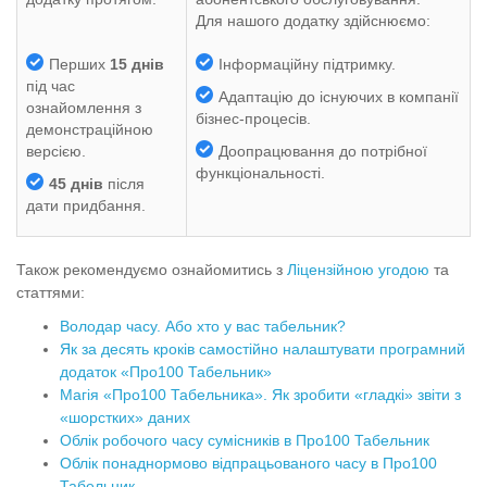
Для нашого додатку здійснюємо:
Перших
15 днів
Інформаційну підтримку.
під час
Адаптацію до існуючих в компанії
ознайомлення з
бізнес-процесів.
демонстраційною
версією.
Доопрацювання до потрібної
функціональності.
45 днів
після
дати придбання.
Також рекомендуємо ознайомитись з
Ліцензійною угодою
та
статтями
:
Володар часу. Або хто у вас табельник?
Як за десять кроків самостійно налаштувати програмний
додаток «Про100 Табельник»
Магія «Про100 Табельника». Як зробити «гладкі» звіти з
«шорстких» даних
Облік робочого часу сумісників в Про100 Табельник
Облік понаднормово відпрацьованого часу в Про100
Табельник