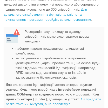
трудової дисципліни в колективі невеликого або середнього
.
підприємства чисельністю до 300 співробітників
Для
детального ознайомлення з функціональністю та
призначенням програми перейдіть за цим посиланням
.
Реєстрація часу приходу та відходу
співробітників може виконуватися двома
методами:
набором пароля працівником на клавіатурі
комп'ютера;
застосуванням співробітником електронного
ідентифікатора (карти, брелока та ін.) на основі будь-
якої з відомих технологій ідентифікації, наприклад,
RFID, штрих-код, магнітна смуга та ін. або із
застосуванням біометричних сканерів.
Для електронної ідентифікації можна використовувати
зчитувач будь-якого виробника з
інтерфейсом передачі
даних COM-порт
та
кодовою посилкою
у форматі:
[
Код
ідентифікатора
] [
Enter
], докладніше у статті:
Як придбати
безконтактний зчитувач, а не проблему?