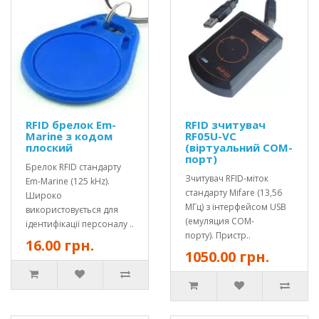
RFID брелок Em-
RFID зчитувач
Marine з кодом
RF05U-VC
плоский
(віртуальний COM-
порт)
Брелок RFID стандарту
Зчитувач RFID-міток
Em-Marine (125 kHz).
стандарту Mifare (13,56
Широко
МГц) з інтерфейсом USB
використовується для
(емуляция COM-
ідентифікації персоналу ..
порту). Пристр..
16.00 грн.
1050.00 грн.