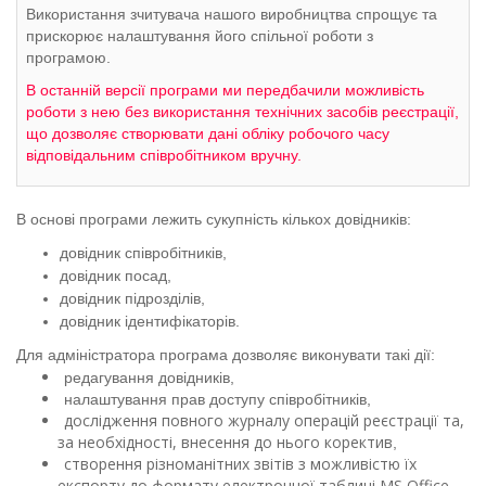
Використання зчитувача нашого виробництва спрощує та
прискорює налаштування його спільної роботи з
програмою.
В останній версії програми ми передбачили можливість
роботи з нею без використання технічних засобів реєстрації,
що дозволяє створювати дані обліку робочого часу
відповідальним співробітником вручну.
В основі програми лежить сукупність кількох довідників:
довідник співробітників,
довідник посад,
довідник підрозділів,
довідник ідентифікаторів.
Для адміністратора програма дозволяє виконувати такі дії
:
редагування довідників,
налаштування прав доступу співробітників,
дослідження повного журналу операцій реєстрації та,
за необхідності, внесення до нього коректив
,
створення різноманітних звітів з можливістю їх
експорту до формату електронної таблиці MS Office