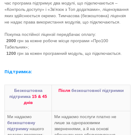
час програма підтримує два модулі, що підключаються –
«Контроль доступу» і «Зв'язок з Топ додатками», ліцензування
яких
здійснюється окремо
.
Тимчасова (безкоштовна) ліцензія
не надає права використання модулів, що підключаються
.
Покупка постійної ліцензії передбачає оплату
:
2000
грн за кожне робоче місце програми «Про100
Табельник»;
1200
грн за кожен програмний модуль, що підключається.
Підтримка:
Безкоштовна
Після
безкоштовної підтримки
підтримка
15 & 45
днів
Ми надаємо
Ми надаємо послуги платно не
безкоштовну
лише за одноразовими
підтримку
нашого
зверненнями, а й на основі
додатку протягом:
абонентського обслуговування.