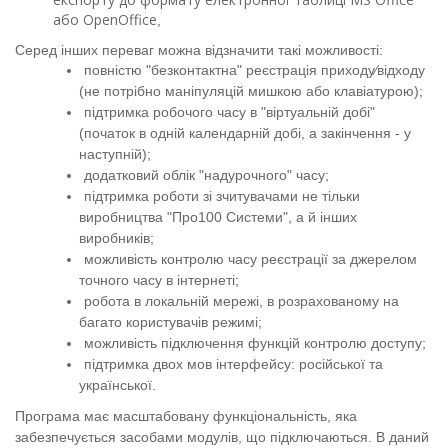
або OpenOffice
,
Серед інших переваг можна відзначити такі можливості
:
повністю "безконтактна" реєстрація приходу⁄відходу
(не потрібно маніпуляцій мишкою або клавіатурою)
;
підтримка робочого часу в "віртуальній добі"
(початок в одній календарній добі, а закінчення - у
наступній)
;
додатковий облік "надурочного" часу
;
підтримка роботи зі зчитувачами не тільки
виробництва "Про100 Системи", а й інших
виробників
;
можливість контролю часу реєстрації за джерелом
точного часу в інтернеті
;
робота в локальній мережі, в розрахованому на
багато користувачів режимі
;
можливість підключення функцій контролю доступу
;
підтримка двох мов інтерфейсу: російської та
української
.
Програма має масштабовану функціональність, яка
забезпечується засобами модулів, що підключаються. В даний