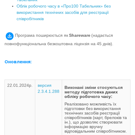
Облік робочого часу в «Про100 Табельник» без
використання технічних засобів для реєстрації
співробітників
Програма поширюється як
Shareware
(надається
повнофункціональна безкоштовна ліцензія на 45 днів)
.
Оновлення:
22.01.2024р.
версия
Виконані зміни стосуються
2.3.4.1.288
методу п
ідготовка даних
обліку робочого часу:
Реалізовано можливість їх
підготовки без використання
технічних засобів реєстрації
співробітників (карт, брелоків та
ін.), що дозволяє створювати
інформацію вручну
відповідальним співробітником.