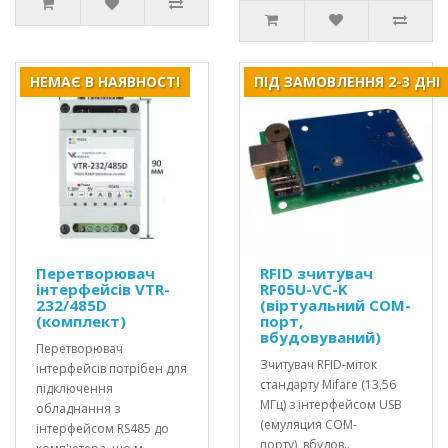
НЕМАЄ В НАЯВНОСТІ
ПІД ЗАМОВЛЕННЯ 2-3 ДНІ
Перетворювач
RFID зчитувач
інтерфейсів VTR-
RF05U-VC-K
232/485D
(віртуальний COM-
(комплект)
порт,
вбудовуваний)
Перетворювач
Зчитувач RFID-міток
інтерфейсів потрібен для
стандарту Mifare (13,56
підключення
МГц) з інтерфейсом USB
обладнання з
(емуляция COM-
інтерфейсом RS485 до
порту), вбудов..