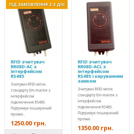
ПІД ЗАМОВЛЕННЯ 2-3 ДНІ
RFID зчитувач
RFID зчитувач
RR08D-AC з
RR08D-ACL з
інтерфейсом
інтерфейсом
RS485
RS485 і керуванням
замком
Зчитувач RFID-міток
Зчитувач RFID-міток
стандарту Em-marine з
стандарту Em-marine з
інтерфейсом
інтерфейсом
підключення RS485.
підключення RS485.
Підтримує поширений
Підтримує поширений
проми..
проми..
1250.00 грн.
1350.00 грн.