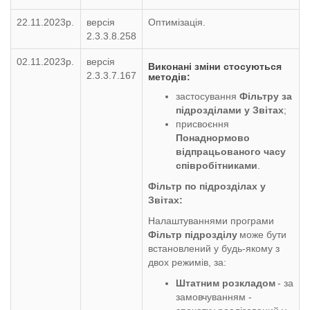
22.11.2023р.
версія
Оптимізація.
2.3.3.8.258
02.11.2023р.
версія
Виконані зміни стосуються
2.3.3.7.167
методів:
застосування
Фільтру за
підрозділами у Звітах
;
присвоєння
Понаднормово
відпрацьованого часу
співробітниками
.
Фільтр по підрозділах у
Звітах:
Налаштуваннями програми
Фільтр підрозділу
може бути
встановлений у будь-якому з
двох режимів, за:
Штатним розкладом
- за
замовчуванням -