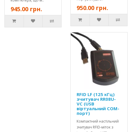
комп'ютера, що м..
950.00 грн.
945.00 грн.
RFID LF (125 кГц)
зчитувач RR08U-
VC (USB
віртуальний COM-
порт)
Компактний настільний
зчитувач RFID-міток з