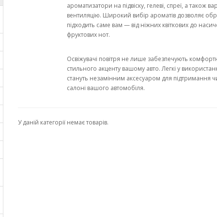
ароматизатори на підвіску, гелеві, спреї, а також ва
вентиляцію. Широкий вибір ароматів дозволяє обр
підходить саме вам — від ніжних квіткових до наси
фруктових нот.
Освіжувачі повітря не лише забезпечують комфорт
стильного акценту вашому авто. Легкі у використанн
стануть незамінним аксесуаром для підтримання чис
салоні вашого автомобіля.
У даній категорії немає товарів.