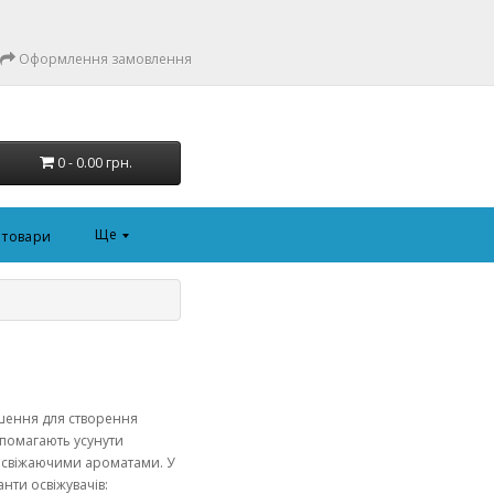
Оформлення замовлення
0 - 0.00 грн.
Ще
і товари
шення для створення
опомагають усунути
освіжаючими ароматами. У
нти освіжувачів: