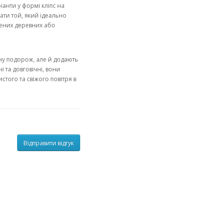
ріанти у формі кліпс на
ати той, який ідеально
чених деревних або
ну подорож, але й додають
і та довговічні, вони
того та свіжого повітря в
Відправити відгук