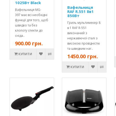
1025Вт Black
Вафельниця
Вафельниця MG-
RAF R.551 8в1
397 має всі необхідні
850Вт
функції для того, щоб
Гриль мультимекер 8
швидко та без
в 1 RAF R-551
клопоту спекти до
виконаний з
сніда..
нержавіючої сталі з
900.00 грн.
високою провідністю
та швидким наг..
КУПИТИ
1450.00 грн.
КУПИТИ