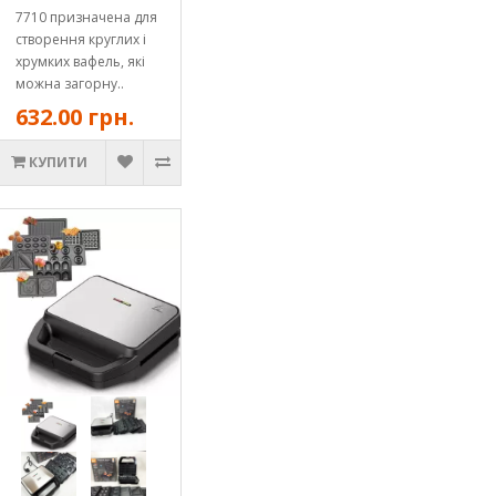
7710 призначена для
створення круглих і
хрумких вафель, які
можна загорну..
632.00 грн.
КУПИТИ