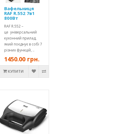
Вафельниця
RAF R.552 7в1
800Вт
RAF R.552 –
це універсальний
кухонний прилад,
який поєднує в собі 7
різних функцій, ..
1450.00 грн.
КУПИТИ