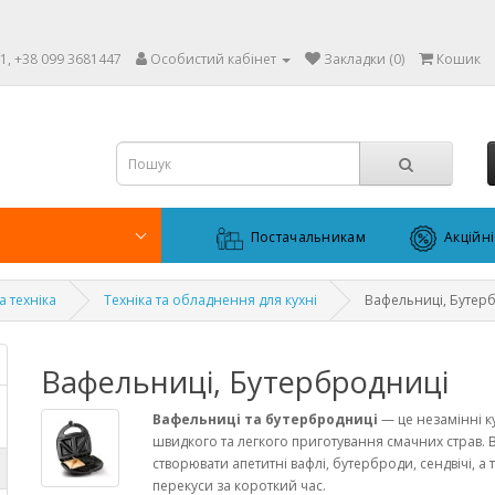
1, +38 099 3681447
Особистий кабінет
Закладки (0)
Кошик
Постачальникам
Акційн
а техніка
Техніка та обладнення для кухні
Вафельниці, Бутер
Вафельниці, Бутербродниці
Вафельниці та бутербродниці
— це незамінні к
швидкого та легкого приготування смачних страв.
створювати апетитні вафлі, бутерброди, сендвічі, а 
перекуси за короткий час.