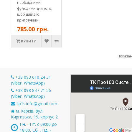
необхідними
функціями для того,
щоб швидко
приготувати..
785.00 грн.
КУПИТИ
Показано
+38 093 610 24 31
(Viber, WhatsApp)
+38 098 837 71 56
и
(Viber, WhatsApp)
4p1s.info@gmail.com
м. Харків, вул.
Киргизька, 19, корпус 2
Пн. - Пт. с 09:00 до
18:00, Сб. , Нд. -