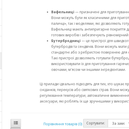
Вафельниці
— призначені для приготуванн
Вони можуть бути як класичними для приго
паличці», так і моделями, які дозволяють гот
Вафельниці мають антипригарне покриття дл
готових виробів і забезпечують рівномірний 
Бутербродниці
— це пристрої для швидког
бутербродів та сендвічів. Вони можуть мати 
стандартні або з ребристою поверхнею для 
Такі пристрої дозволяють готувати бутербро
використовувати їх для приготування гарячих
овочами, м'ясом чи іншими інгредієнтами.
Ці прилади ідеально підходять для тих, хто шукає п
сніданків, перекусів або святкових страв. Вони можут
регулювання температури, автоматичне вимкнення, 
аксесуари, які роблять їх ще зручнішими у викорис
Сортувати:
Порівняння товарів (0)