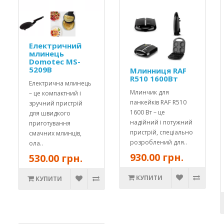
Електричний
млинець
Domotec MS-
5209B
Млинниця RAF
R510 1600Вт
Електрична млинець
Млинчик для
– це компактний і
панкейків RAF R510
зручний пристрій
1600 Вт – це
для швидкого
надійний і потужний
приготування
пристрій, спеціально
смачних млинців,
розроблений для..
ола..
930.00 грн.
530.00 грн.
КУПИТИ
КУПИТИ