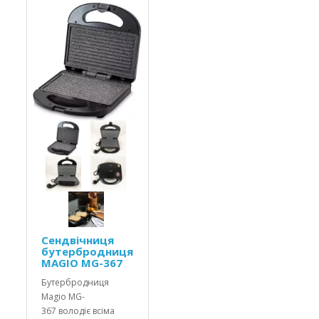
Сендвічниця
бутербродниця
MAGIO MG-367
Бутербродниця
Magio MG-
367 володіє всіма