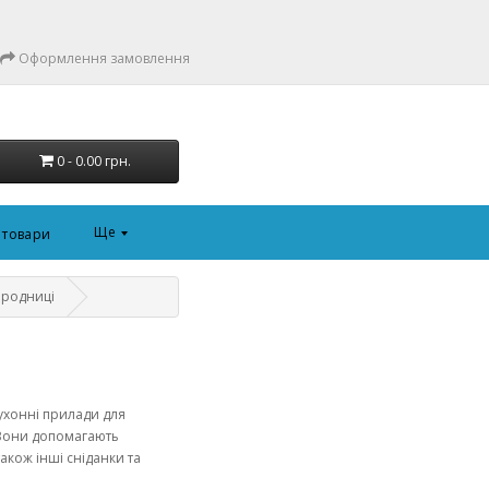
Оформлення замовлення
0 - 0.00 грн.
Ще
і товари
бродниці
ухонні прилади для
 Вони допомагають
також інші сніданки та