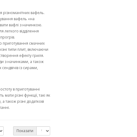
я різноманітних вафель.
тування вафель «на
увати вафлі з начинкою.
я легкого відділення
прогрів.
о приготування смачних
різні типи плит, включаючи
створення ефекту гриля.
ди з начинками, а також
 сендвічів із сирами,
ростоту в приготуванні
ь мати різні функції, такі як
а також різні додаткові
танні.
Показати