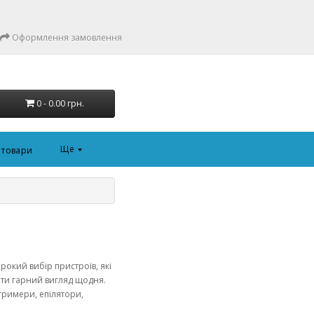
Оформлення замовлення
0 - 0.00 грн.
Ще
і товари
рокий вибір пристроїв, які
ати гарний вигляд щодня.
 тримери, епілятори,
.