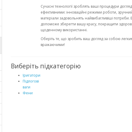
Сучасні технології зроблять ваші процедури догля
ефективними: інноваційні режими роботи, зручний
матеріали задовольнять найвибагливіші потреби. В
допоможе зберегти вашу красу, покращити здоров'
щоденному використанні.
Оберіть те, що зробить ваш догляд за собою легким
вражаючими!
Виберіть підкатегорію
Іригатори
Підлогові
ваги
Фени