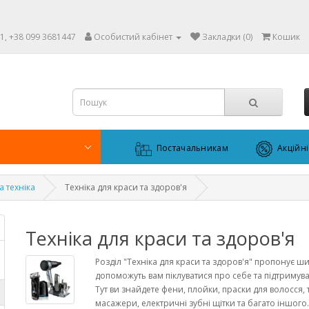
1, +38 099 3681447
Особистий кабінет
Закладки (0)
Кошик
Постачальникам
Акційн
а техніка
Техніка для краси та здоров'я
Техніка для краси та здоров'я
Розділ "Техніка для краси та здоров'я" пропонує ши
допоможуть вам піклуватися про себе та підтримув
Тут ви знайдете фени, плойки, праски для волосся,
масажери, електричні зубні щітки та багато іншого