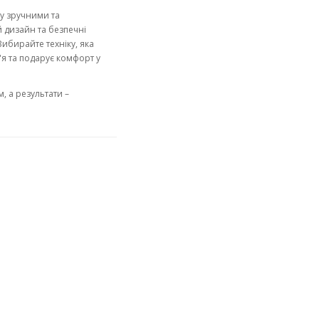
ду зручними та
 дизайн та безпечні
ибирайте техніку, яка
я та подарує комфорт у
, а результати –