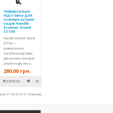
Універсальна
підставка для
сканера штрих-
кодів Handle
Scanner Stand
ST100
Handle Scanner Stand
ST100 —
універсальна
настільна підставка
для ручних сканерів
штрих-кодів, яка з..
280.00 грн.
КУПИТИ
но з 1 по 3 із 3 (1 сторінок)