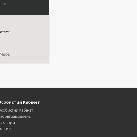
Особистий Кабінет
собистий Кабінет
сторія замовлень
акладки
озсилка