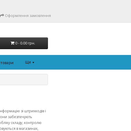
Оформлення замовлення
0 - 0.00 грн.
Ще
і товари
інформацію зі штрихкодів і
 Вони забезпечують
, обліку складу, контролю
овуються в магазинах,