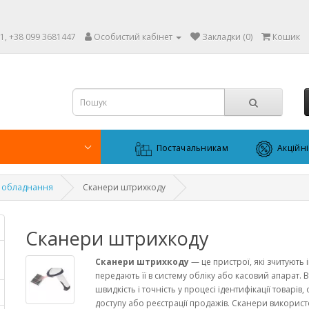
1, +38 099 3681447
Особистий кабінет
Закладки (0)
Кошик
Постачальникам
Акційн
 обладнання
Сканери штрихкоду
Сканери штрихкоду
Сканери штрихкоду
— це пристрої, які зчитують 
передають її в систему обліку або касовий апарат.
швидкість і точність у процесі ідентифікації товарів
доступу або реєстрації продажів. Сканери використ