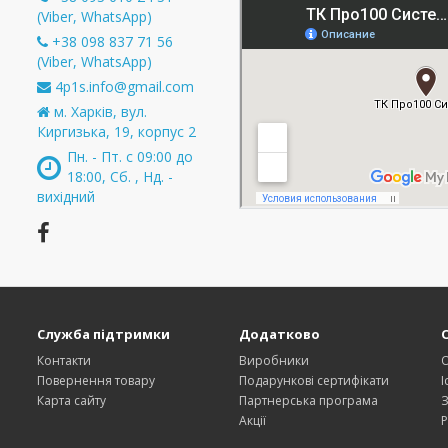
(Viber, WhatsApp)
+38 098 837 71 56
и
(Viber, WhatsApp)
4p1s.info@gmail.com
м. Харків, вул.
Киргизька, 19, корпус 2
Пн. - Пт. с 09:00 до
18:00, Сб. , Нд. -
вихідний
Служба підтримки
Додатково
Контакти
Виробники
О
Повернення товару
Подарункові сертифікати
І
Карта сайту
Партнерська програма
З
Акції
Р