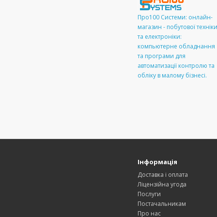
Про100 Системи: онлайн-
магазин - побутової технік
та електроніки:
компьютерне обладнання
та програми для
автоматизації контролю та
обліку в малому бізнесі.
Інформація
Доставка і оплата
Ліцензійна угода
Послуги
Постачальникам
Про нас