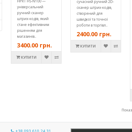
HPRT HS-N100 —
сучасний ручний 2D-
універсальний
сканер штрих-кодів,
ручний сканер
створений для
штрих-кодів, який
швидкої та точної
стане ефективним
роботи в торгівл..
рішенням для
2400.00 грн.
магазинів..
3400.00 грн.
КУПИТИ
КУПИТИ
Показа
+38 093 610 24 31