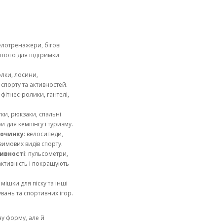
велотренажери, бігові
іншого для підтримки
олки, лосини,
 спорту та активностей.
 фітнес-ролики, гантелі,
тки, рюкзаки, спальні
и для кемпінгу і туризму.
починку
: велосипеди,
зимових видів спорту.
ивності
: пульсометри,
активність і покращують
, мішки для піску та інші
вань та спортивних ігор.
ну форму, але й