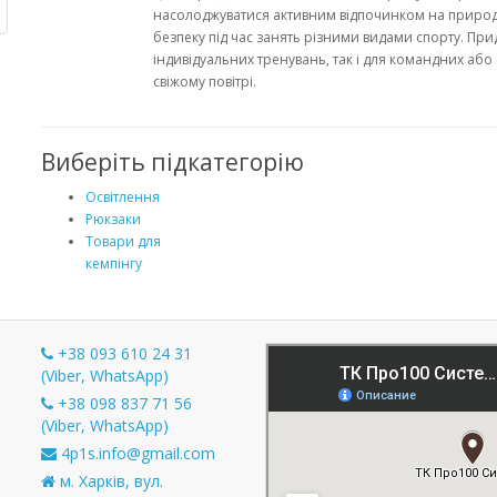
насолоджуватися активним відпочинком на природі
безпеку під час занять різними видами спорту. При
індивідуальних тренувань, так і для командних або
свіжому повітрі.
Виберіть підкатегорію
Освітлення
Рюкзаки
Товари для
кемпінгу
+38 093 610 24 31
(Viber, WhatsApp)
+38 098 837 71 56
и
(Viber, WhatsApp)
4p1s.info@gmail.com
м. Харків, вул.