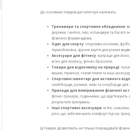
До основних товарів цієї категорії належать:
Тренажери та спортивне обладнання
: 
доріжки, гантелі, гирі, еспандери та багато 
фізичної форми вдома.
Одяг для спорту
: спортивні костюми, футб
термобілизна, зручне взуття для різних видів
Аксесуари для фітнесу
: матраци для йоги,
м'ячі для пілатесу, фітнес-браслети.
Товари для відпочинку на природі
: пала
мішки, термоси, газові плити та інші аксесуар
Спортивні інвентарі для активного від
скейтборди, ролики, лижі та сноуборди для 
Прилади для вимірювання фізичної акт
фітнес-трекери, годинники, що відстежують 
результати тренувань.
Інші спортивні аксесуари
: м'ячі, скакалки
речі, що забезпечують комфорт під час трену
Ці товари дозволяють не тільки покращувати фізич