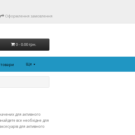
Оформлення замовлення
0 - 0.00 грн.
Ще
і товари
начених для активного
 знайдете все необхідне для
аксесуарів для активного