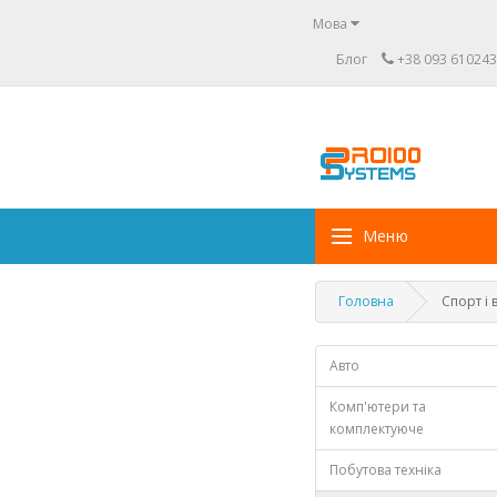
Мова
Блог
+38 093 610243
Меню
Головна
Спорт і
Авто
Комп'ютери та
комплектуюче
Побутова техніка