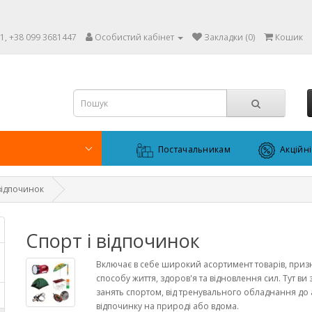
1, +38 099 3681447
Особистий кабінет
Закладки (0)
Кошик
Постачальникам
Акційн
 відпочинок
Спорт і відпочинок
Включає в себе широкий асортимент товарів, приз
способу життя, здоров'я та відновлення сил. Тут ви
занять спортом, від тренувального обладнання до 
відпочинку на природі або вдома.