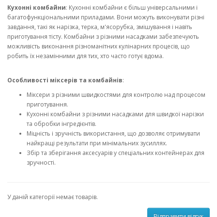
Кухонні комбайни
: Кухонні комбайни є більш універсальними і
багатофункціональними приладами. Вони можуть виконувати різні
завдання, такі як нарізка, терка, м'ясорубка, змішування і навіть
приготування тісту. Комбайни з різними насадками забезпечують
можливість виконання різноманітних кулінарних процесів, що
робить їх незамінними для тих, хто часто готує вдома.
Особливості міксерів та комбайнів
:
Міксери з різними швидкостями для контролю над процесом
приготування.
Кухонні комбайни з різними насадками для швидкої нарізки
та обробки інгредієнтів.
Міцність і зручність використання, що дозволяє отримувати
найкращі результати при мінімальних зусиллях.
Збір та зберігання аксесуарів у спеціальних контейнерах для
зручності.
У даній категорії немає товарів.
Відправити відгук